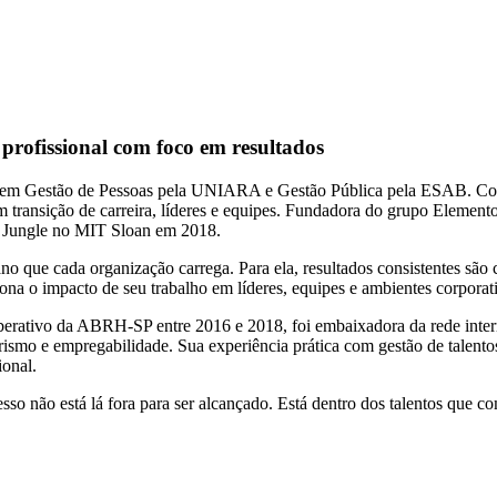
rofissional com foco em resultados
ão em Gestão de Pessoas pela UNIARA e Gestão Pública pela ESAB. C
 em transição de carreira, líderes e equipes. Fundadora do grupo Elem
mo Jungle no MIT Sloan em 2018.
no que cada organização carrega. Para ela, resultados consistentes são 
ona o impacto de seu trabalho em líderes, equipes e ambientes corporat
berativo da ABRH-SP entre 2016 e 2018, foi embaixadora da rede inte
 e empregabilidade. Sua experiência prática com gestão de talentos e 
ional.
so não está lá fora para ser alcançado. Está dentro dos talentos que c