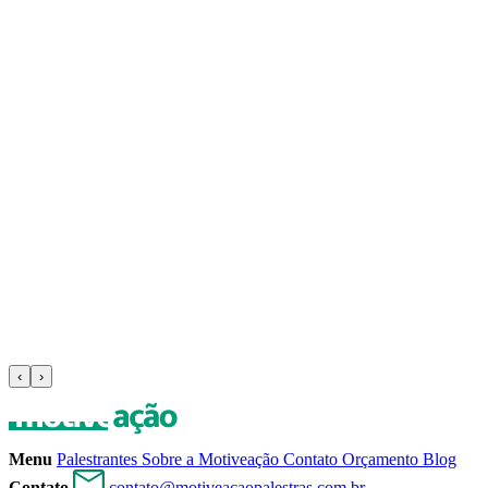
‹
›
Menu
Palestrantes
Sobre a Motiveação
Contato
Orçamento
Blog
Contato
contato@motiveacaopalestras.com.br