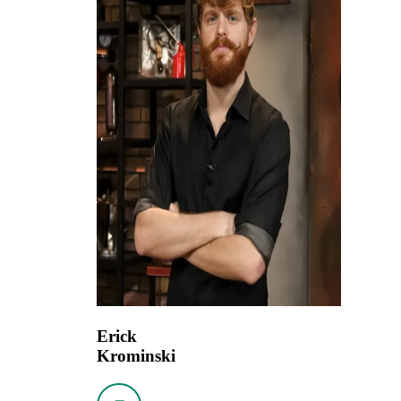
Erick
Krominski