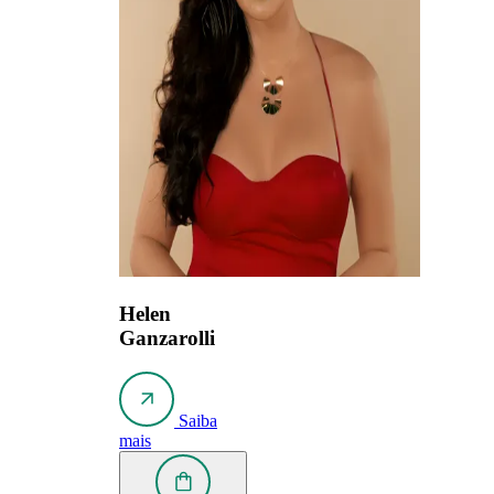
Helen
Ganzarolli
Saiba
mais