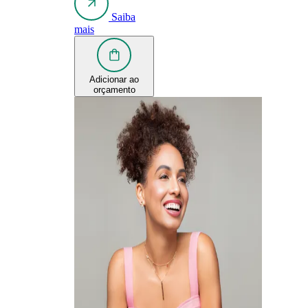
Saiba
mais
Adicionar ao
orçamento