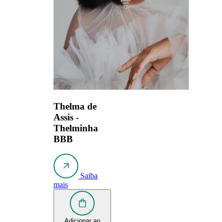
Thelma de
Assis -
Thelminha
BBB
Saiba
mais
Adicionar ao