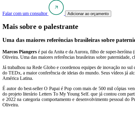
Falar com um consultor
Adicionar ao orçamento
Mais sobre o palestrante
U
ma das maiores referências brasileiras sobre patern
Marcos Piangers
é p
ai da Anita e da Aurora, filho de super-heróina
Oliveira. U
ma das maiores referências brasileiras sobre paternidade
Já trabalhou na Rede Globo e coordenou equipes de inovação no sul do 
do TEDx, a maior conferência de ideias do mundo. Seus vídeos já alca
América Latina.
É autor do best-seller O Papai é Pop com mais de 500 mil cópias vend
do projeto literário Letters To My Young Self. que já contou com par
e 2022 na categoria comportamento e desenvolvimento pessoal do Pr
Oliveira.