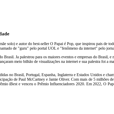
idade
 (mãe solo) e autor do best-seller O Papai é Pop, que inspirou pais de 
, chamado de "guru" pelo portal UOL e "fenômeno da internet" pelo jorn
Brasil. Ja palestrou para os maiores eventos e empresas do Brasil, e no
nçaram meio bilhão de visualizações na internet e sua palestra foi a ma
idas no Brasil, Portugal, Espanha, Inglaterra e Estados Unidos e chama
ticipação de Paul McCartney e Jamie Oliver. Com mais de 5 milhões de f
êmio iBest e venceu o Prêmio Influenciadores 2020. Em 2022, O Papai