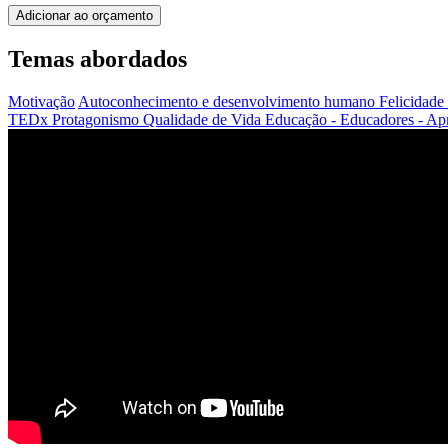
Adicionar ao orçamento
Temas abordados
Motivação
Autoconhecimento e desenvolvimento humano
Felicidade
TEDx
Protagonismo
Qualidade de Vida
Educação - Educadores - A