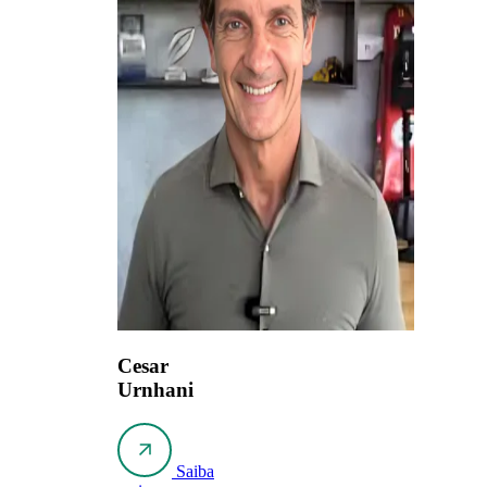
Cesar
Urnhani
Saiba