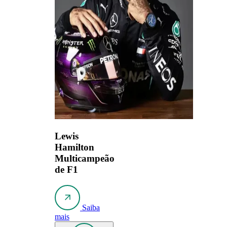
Lewis
Hamilton
Multicampeão
de F1
Saiba
mais