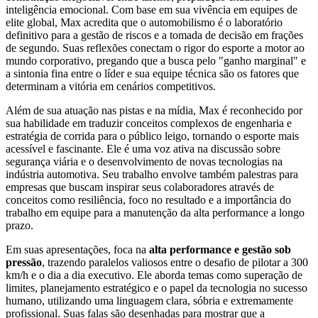
inteligência emocional. Com base em sua vivência em equipes de
elite global, Max acredita que o automobilismo é o laboratório
definitivo para a gestão de riscos e a tomada de decisão em frações
de segundo. Suas reflexões conectam o rigor do esporte a motor ao
mundo corporativo, pregando que a busca pelo "ganho marginal" e
a sintonia fina entre o líder e sua equipe técnica são os fatores que
determinam a vitória em cenários competitivos.
Além de sua atuação nas pistas e na mídia, Max é reconhecido por
sua habilidade em traduzir conceitos complexos de engenharia e
estratégia de corrida para o público leigo, tornando o esporte mais
acessível e fascinante. Ele é uma voz ativa na discussão sobre
segurança viária e o desenvolvimento de novas tecnologias na
indústria automotiva. Seu trabalho envolve também palestras para
empresas que buscam inspirar seus colaboradores através de
conceitos como resiliência, foco no resultado e a importância do
trabalho em equipe para a manutenção da alta performance a longo
prazo.
Em suas apresentações, foca na
alta performance e gestão sob
pressão
, trazendo paralelos valiosos entre o desafio de pilotar a 300
km/h e o dia a dia executivo. Ele aborda temas como superação de
limites, planejamento estratégico e o papel da tecnologia no sucesso
humano, utilizando uma linguagem clara, sóbria e extremamente
profissional. Suas falas são desenhadas para mostrar que a