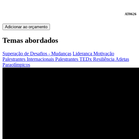
AT0626
Adicionar ao orçamento
Temas abordados
Superação de Desafios - Mudanças
Liderança
Motivação
Palestrantes Internacionais
Palestrantes TEDx
Resiliência
Atletas
Paraolímpicos