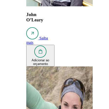
John
O’Leary
Saiba
mais
Adicionar ao
orçamento