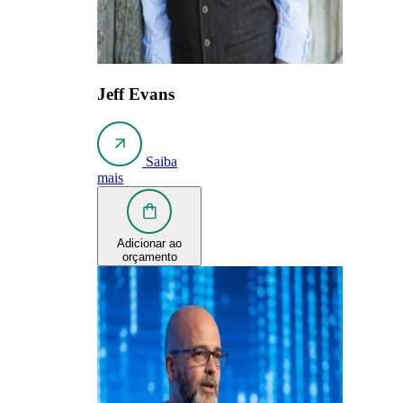
Jeff Evans
Saiba
mais
Adicionar ao
orçamento