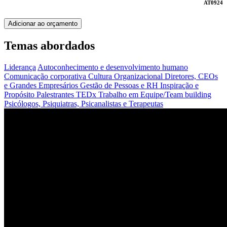
AT0924
Adicionar ao orçamento
Temas abordados
Liderança
Autoconhecimento e desenvolvimento humano
Comunicação corporativa
Cultura Organizacional
Diretores, CEOs
e Grandes Empresários
Gestão de Pessoas e RH
Inspiração e
Propósito
Palestrantes TEDx
Trabalho em Equipe/Team building
Psicólogos, Psiquiatras, Psicanalistas e Terapeutas