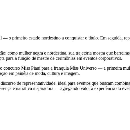
auí — o primeiro estado nordestino a conquistar o título. Em seguida, 
ão: como mulher negra e nordestina, sua trajetória mostra que barreira
pta para a função de mestre de cerimônias em eventos corporativos.
concurso Miss Piauí para a franquia Miss Universo — a primeira mulh
ipação em painéis de moda, cultura e imagem.
 discurso de representatividade, ideal para eventos que buscam combin
esença e narrativa inspiradora — agregando valor à experiência do even