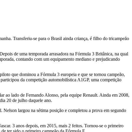
a. Transferiu-se para o Brasil ainda criança, é filho do tricampeão
Depois de uma temporada arrasadora na Fórmula 3 Britânica, na qual
temporada, contando com um equipamento mediano e prejudicando
 piloto que dominou a Fórmula 3 europeia e que se tornou campeão,
 participou da competição automobilística A1GP, uma competição
tular ao lado de Fernando Alonso, pela equipe Renault. Ainda em 2008,
ia 20 de julho daquele ano.
sil. Nelson largou na sétima posição e completou a prova em segundo
Nascar. 3 anos depois, em 2015, mais 2 feitos. Tornou-se o primeiro
m de ter sido o primeiro campeão da Fórmula E.