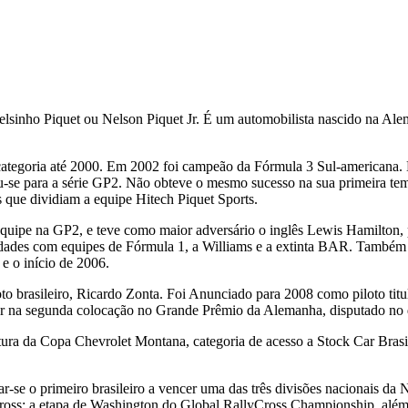
ho Piquet ou Nelson Piquet Jr. É um automobilista nascido na Alemanh
ategoria até 2000. Em 2002 foi campeão da Fórmula 3 Sul-americana. 
riu-se para a série GP2. Não obteve o mesmo sucesso na sua primeira 
s que dividiam a equipe Hitech Piquet Sports.
 equipe na GP2, e teve como maior adversário o inglês Lewis Hamilton,
idades com equipes de Fórmula 1, a Williams e a extinta BAR. Também
 e o início de 2006.
loto brasileiro, Ricardo Zonta. Foi Anunciado para 2008 como piloto ti
ar na segunda colocação no Grande Prêmio da Alemanha, disputado no d
ertura da Copa Chevrolet Montana, categoria de acesso a Stock Car Bra
r-se o primeiro brasileiro a vencer uma das três divisões nacionais da 
lycross: a etapa de Washington do Global RallyCross Championship, alé