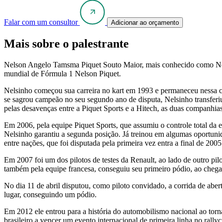
Falar com um consultor
Adicionar ao orçamento
Mais sobre o palestrante
Nelson Angelo Tamsma Piquet Souto Maior, mais conhecido como Nelsin
mundial de Fórmula 1 Nelson Piquet.
Nelsinho começou sua carreira no kart em 1993 e permaneceu nessa c
se sagrou campeão no seu segundo ano de disputa, Nelsinho transfe
pelas desavenças entre a Piquet Sports e a Hitech, as duas companhia
Em 2006, pela equipe Piquet Sports, que assumiu o controle total da
Nelsinho garantiu a segunda posição. Já treinou em algumas oportun
entre nações, que foi disputada pela primeira vez entra a final de 2005
Em 2007 foi um dos pilotos de testes da Renault, ao lado de outro pi
também pela equipe francesa, conseguiu seu primeiro pódio, ao cheg
No dia 11 de abril disputou, como piloto convidado, a corrida de ab
lugar, conseguindo um pódio.
Em 2012 ele entrou para a história do automobilismo nacional ao torna
brasileiro a vencer um evento internacional de primeira linha no ral