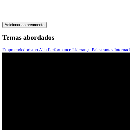
Adicionar ao orçamento
Temas abordados
Empreendedorismo
Alta Performance
Liderança
Palestrantes Interna