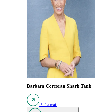
Barbara Corcoran
Shark Tank
Saiba mais