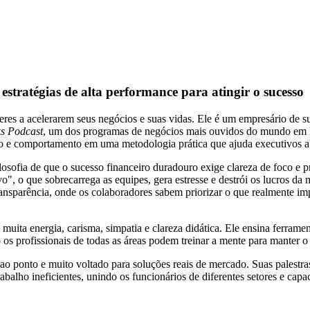
stratégias de alta performance para atingir o sucesso
eres a acelerarem seus negócios e suas vidas. Ele é um empresário de 
s Podcast
, um dos programas de negócios mais ouvidos do mundo em
ão e comportamento em uma metodologia prática que ajuda executivos a 
osofia de que o sucesso financeiro duradouro exige clareza de foco e p
", o que sobrecarrega as equipes, gera estresse e destrói os lucros da
transparência, onde os colaboradores sabem priorizar o que realmente im
uita energia, carisma, simpatia e clareza didática. Ele ensina ferrame
o os profissionais de todas as áreas podem treinar a mente para manter 
eto ao ponto e muito voltado para soluções reais de mercado. Suas pales
balho ineficientes, unindo os funcionários de diferentes setores e capa