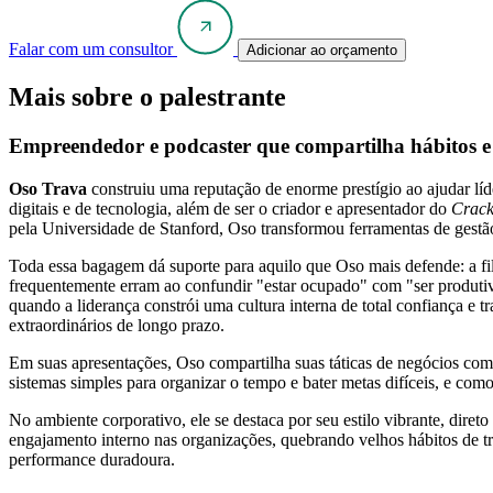
Falar com um consultor
Adicionar ao orçamento
Mais sobre o palestrante
Empreendedor e podcaster que compartilha hábitos e e
Oso Trava
construiu uma reputação de enorme prestígio ao ajudar líd
digitais e de tecnologia, além de ser o criador e apresentador do
Crack
pela Universidade de Stanford, Oso transformou ferramentas de gest
Toda essa bagagem dá suporte para aquilo que Oso mais defende: a fil
frequentemente erram ao confundir "estar ocupado" com "ser produtivo
quando a liderança constrói uma cultura interna de total confiança e 
extraordinários de longo prazo.
Em suas apresentações, Oso compartilha suas táticas de negócios com m
sistemas simples para organizar o tempo e bater metas difíceis, e com
No ambiente corporativo, ele se destaca por seu estilo vibrante, dir
engajamento interno nas organizações, quebrando velhos hábitos de tra
performance duradoura.