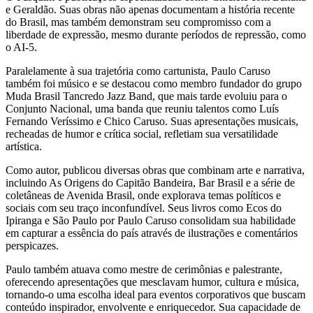
e Geraldão. Suas obras não apenas documentam a história recente
do Brasil, mas também demonstram seu compromisso com a
liberdade de expressão, mesmo durante períodos de repressão, como
o AI-5.
Paralelamente à sua trajetória como cartunista, Paulo Caruso
também foi músico e se destacou como membro fundador do grupo
Muda Brasil Tancredo Jazz Band, que mais tarde evoluiu para o
Conjunto Nacional, uma banda que reuniu talentos como Luís
Fernando Veríssimo e Chico Caruso. Suas apresentações musicais,
recheadas de humor e crítica social, refletiam sua versatilidade
artística.
Como autor, publicou diversas obras que combinam arte e narrativa,
incluindo As Origens do Capitão Bandeira, Bar Brasil e a série de
coletâneas de Avenida Brasil, onde explorava temas políticos e
sociais com seu traço inconfundível. Seus livros como Ecos do
Ipiranga e São Paulo por Paulo Caruso consolidam sua habilidade
em capturar a essência do país através de ilustrações e comentários
perspicazes.
Paulo também atuava como mestre de cerimônias e palestrante,
oferecendo apresentações que mesclavam humor, cultura e música,
tornando-o uma escolha ideal para eventos corporativos que buscam
conteúdo inspirador, envolvente e enriquecedor. Sua capacidade de