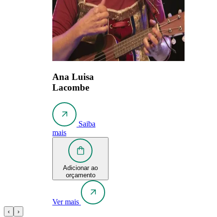
Ana Luisa
Lacombe
Saiba
mais
Adicionar ao
orçamento
Ver mais
‹
›