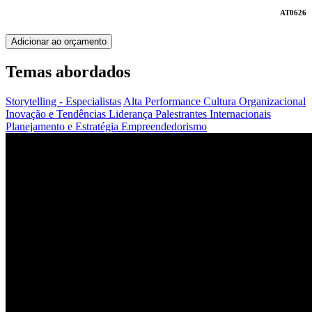
AT0626
Adicionar ao orçamento
Temas abordados
Storytelling - Especialistas
Alta Performance
Cultura Organizacional
Inovação e Tendências
Liderança
Palestrantes Internacionais
Planejamento e Estratégia
Empreendedorismo