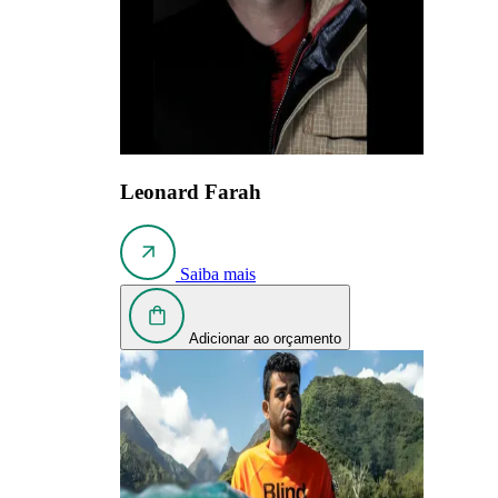
Leonard Farah
Saiba mais
Adicionar ao orçamento