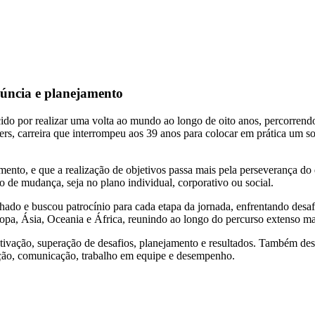
núncia e planejamento
cido por realizar uma volta ao mundo ao longo de oito anos, percorren
s, carreira que interrompeu aos 39 anos para colocar em prática um sonh
ento, e que a realização de objetivos passa mais pela perseverança do q
o de mudança, seja no plano individual, corporativo ou social.
hado e buscou patrocínio para cada etapa da jornada, enfrentando desafio
pa, Ásia, Oceania e África, reunindo ao longo do percurso extenso mate
motivação, superação de desafios, planejamento e resultados. Também d
ação, comunicação, trabalho em equipe e desempenho.