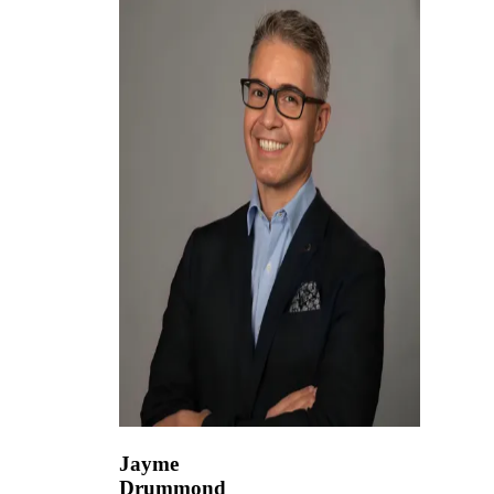
Jayme
Drummond