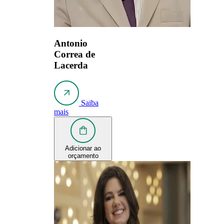
Antonio
Correa de
Lacerda
Saiba
mais
Adicionar ao
orçamento