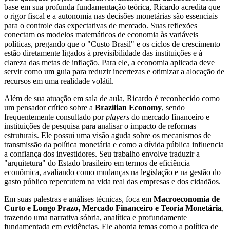
base em sua profunda fundamentação teórica, Ricardo acredita que
o rigor fiscal e a autonomia nas decisões monetárias são essenciais
para o controle das expectativas de mercado. Suas reflexões
conectam os modelos matemáticos de economia às variáveis
políticas, pregando que o "Custo Brasil" e os ciclos de crescimento
estão diretamente ligados à previsibilidade das instituições e à
clareza das metas de inflação. Para ele, a economia aplicada deve
servir como um guia para reduzir incertezas e otimizar a alocação de
recursos em uma realidade volátil.
Além de sua atuação em sala de aula, Ricardo é reconhecido como
um pensador crítico sobre a
Brazilian Economy
, sendo
frequentemente consultado por
players
do mercado financeiro e
instituições de pesquisa para analisar o impacto de reformas
estruturais. Ele possui uma visão aguda sobre os mecanismos de
transmissão da política monetária e como a dívida pública influencia
a confiança dos investidores. Seu trabalho envolve traduzir a
"arquitetura" do Estado brasileiro em termos de eficiência
econômica, avaliando como mudanças na legislação e na gestão do
gasto público repercutem na vida real das empresas e dos cidadãos.
Em suas palestras e análises técnicas, foca em
Macroeconomia de
Curto e Longo Prazo, Mercado Financeiro e Teoria Monetária
,
trazendo uma narrativa sóbria, analítica e profundamente
fundamentada em evidências. Ele aborda temas como a política de