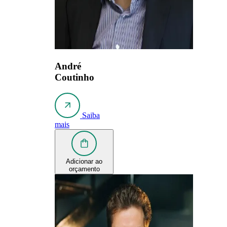
André
Coutinho
Saiba
mais
Adicionar ao
orçamento