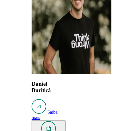
Daniel
Buriticá
Saiba
mais