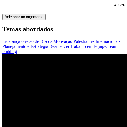
AT0626
Adicionar ao orçamento
Temas abordados
Liderança
Gestão de Riscos
Motivação
Palestrantes Internacionais
Planejamento e Estratégia
Resiliência
Trabalho em Equipe/Team
building