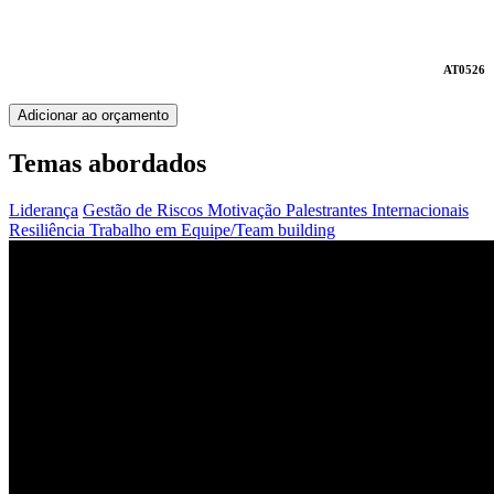
AT0526
Adicionar ao orçamento
Temas abordados
Liderança
Gestão de Riscos
Motivação
Palestrantes Internacionais
Resiliência
Trabalho em Equipe/Team building