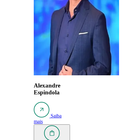
Alexandre
Espindola
Saiba
mais