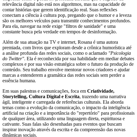
relevância digital não está nos algoritmos, mas na capacidade de
contar histórias que gerem identificação real. Suas reflexões
conectam a ciência à cultura pop, pregando que o humor e a leveza
são os melhores veículos para transmitir conhecimentos profundos.
Para ela, navegar na rede exige "filtros de sanidade" e uma
constante busca pela verdade em tempos de desinformação.
Além de sua atuação na TV e internet, Rosana é uma autora
premiada, com livros que exploram desde a crônica humorística até
a análise profunda das redes sociais, como o aclamado
"Psicologia
do Twitter"
. Ela é reconhecida por sua habilidade em mediar debates
complexos e por sua visão estratégica sobre o futuro da produção de
conteúdo. Seu trabalho envolve mentorar novos criadores e ajudar
marcas a entenderem a gramática das redes sociais sem perder a
essência humana.
Em suas palestras e comunicações, foca em
Criatividade,
Storytelling, Cultura Digital e Escrita
, trazendo uma narrativa
ágil, inteligente e carregada de referências culturais. Ela aborda
temas como a evolução da comunicação, o impacto da inteligência
artificial na criação e a importância do "repertório" para profissionais
de qualquer área, utilizando uma linguagem direta, espirituosa e
cativante. Suas falas são desenhadas para eventos que buscam
inspirar inovação através da escrita e da compreensão das novas
dinâmicas sociais.