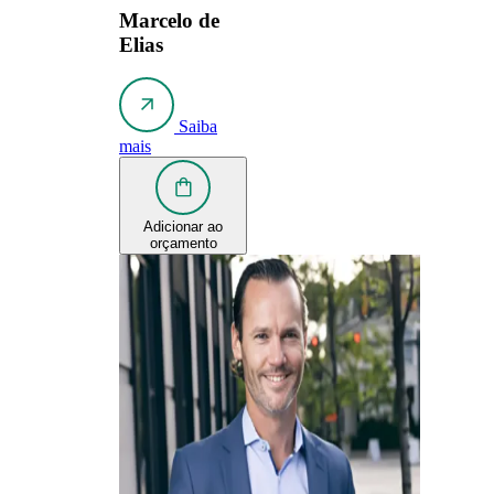
Marcelo de
Elias
Saiba
mais
Adicionar ao
orçamento