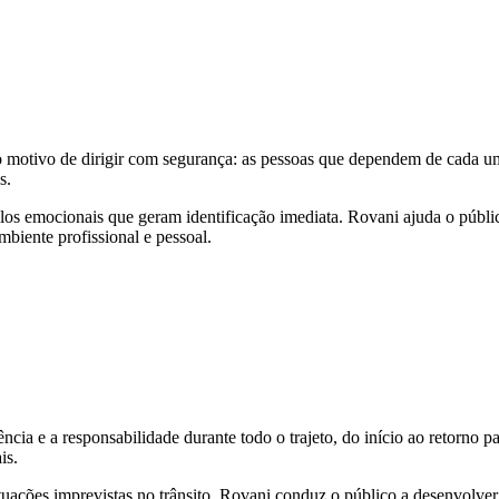
o motivo de dirigir com segurança: as pessoas que dependem de cada u
s.
los emocionais que geram identificação imediata. Rovani ajuda o públi
mbiente profissional e pessoal.
cia e a responsabilidade durante todo o trajeto, do início ao retorno p
is.
e situações imprevistas no trânsito. Rovani conduz o público a desenvolv