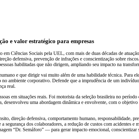
ão e valor estratégico para empresas
ado em Ciências Sociais pela UEL, com mais de duas décadas de atuação
ireção defensiva, prevenção de infrações e conscientização sobre risco
pessoas habilitadas que não dirigem, ampliando seu impacto na transf
umano e que dirigir vai muito além de uma habilidade técnica. Para ele,
anto no ambiente corporativo. Defende que a imprudência de um indivíd
ça real.
soas em situações reais. Foi motorista da seleção brasileira no período 
ia, desenvolveu uma abordagem dinâmica e envolvente, com o objetivo d
sito, direção defensiva, comportamento humano, responsabilidade, pre
te a segurança dos colaboradores, a redução de custos com acidentes e 
agem “Dr. Semáforo” — para gerar impacto emocional, conscientizar sob