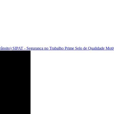
rânsito)
SIPAT - Segurança no Trabalho
Prime
Selo de Qualidade Moti