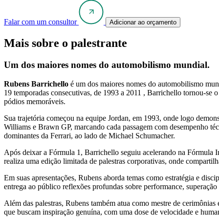
Falar com um consultor
Adicionar ao orçamento
Mais sobre o palestrante
Um dos maiores nomes do automobilismo mundial.
Rubens Barrichello
é um dos maiores nomes do automobilismo mundia
19 temporadas consecutivas, de 1993 a 2011 , Barrichello tornou-se o
pódios memoráveis.
Sua trajetória começou na equipe Jordan, em 1993, onde logo demon
Williams e Brawn GP, marcando cada passagem com desempenho técnico
dominantes da Ferrari, ao lado de Michael Schumacher.
Após deixar a Fórmula 1, Barrichello seguiu acelerando na Fórmula In
realiza uma edição limitada de palestras corporativas, onde compartil
Em suas apresentações, Rubens aborda temas como estratégia e discipli
entrega ao público reflexões profundas sobre performance, superação e
Além das palestras, Rubens também atua como mestre de cerimônias e 
que buscam inspiração genuína, com uma dose de velocidade e humani