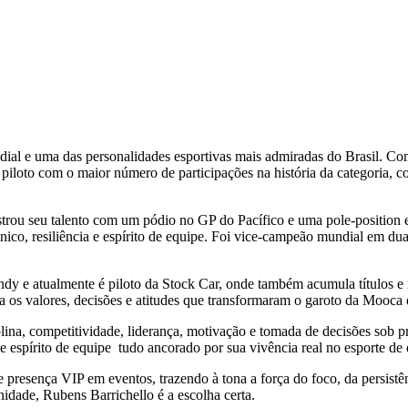
l e uma das personalidades esportivas mais admiradas do Brasil. Com
 piloto com o maior número de participações na história da categoria, 
strou seu talento com um pódio no GP do Pacífico e uma pole-positio
, resiliência e espírito de equipe. Foi vice-campeão mundial em duas
dy e atualmente é piloto da Stock Car, onde também acumula títulos e r
ha os valores, decisões e atitudes que transformaram o garoto da Mooca
na, competitividade, liderança, motivação e tomada de decisões sob pre
 espírito de equipe tudo ancorado por sua vivência real no esporte de e
presença VIP em eventos, trazendo à tona a força do foco, da persistê
dade, Rubens Barrichello é a escolha certa.