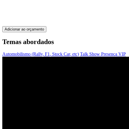
Adicionar ao orçamento
Temas abordados
Automobilismo (Rally, F1, Stock Car, etc)
Talk Show
Presença VIP