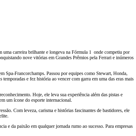
 uma carreira brilhante e longeva na Fórmula 1 onde competiu por
conquistando nove vitórias em Grandes Prêmios pela Ferrari e inúmeros
n em Spa-Francorchamps. Passou por equipes como Stewart, Honda,
 temporadas e fez história ao vencer com garra em uma das eras mais
econhecimento. Hoje, ele leva sua experiência além das pistas e
 em um ícone do esporte internacional.
ssão. Com leveza, carisma e histórias fascinantes de bastidores, ele
lite.
ncia e da paixão em qualquer jornada rumo ao sucesso. Para empresas