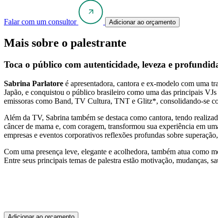
Falar com um consultor
Adicionar ao orçamento
Mais sobre o palestrante
Toca o público com autenticidade, leveza e profundida
Sabrina Parlatore
é apresentadora, cantora e ex-modelo com uma traj
Japão, e conquistou o público brasileiro como uma das principa
emissoras como Band, TV Cultura, TNT e Glitz*, consolidando-se com
Além da TV, Sabrina também se destaca como cantora, tendo realiza
câncer de mama e, com coragem, transformou sua experiência em uma p
empresas e eventos corporativos reflexões profundas sobre superação
Com uma presença leve, elegante e acolhedora, também atua como mes
Entre seus principais temas de palestra estão motivação, mudanças, s
Adicionar ao orçamento