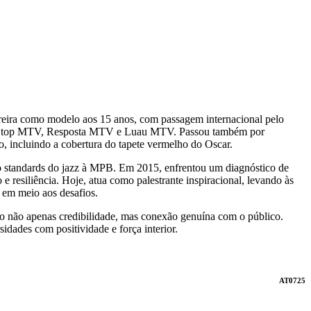
arreira como modelo aos 15 anos, com passagem internacional pelo
on Stop MTV, Resposta MTV e Luau MTV. Passou também por
 incluindo a cobertura do tapete vermelho do Oscar.
 standards do jazz à MPB. Em 2015, enfrentou um diagnóstico de
esiliência. Hoje, atua como palestrante inspiracional, levando às
 em meio aos desafios.
o não apenas credibilidade, mas conexão genuína com o público.
dades com positividade e força interior.
AT0725