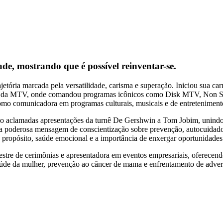
de, mostrando que é possível reinventar-se.
etória marcada pela versatilidade, carisma e superação. Iniciou sua c
is VJs da MTV, onde comandou programas icônicos como Disk MTV, N
o comunicadora em programas culturais, musicais e de entretenimento,
do aclamadas apresentações da turnê De Gershwin a Tom Jobim, unindo
oderosa mensagem de conscientização sobre prevenção, autocuidado e r
, propósito, saúde emocional e a importância de enxergar oportunidades
tre de cerimônias e apresentadora em eventos empresariais, oferecend
aúde da mulher, prevenção ao câncer de mama e enfrentamento de adversi