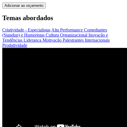
Adicionar ao orçamento
Temas abordados
Criatividade - Especialistas
Alta Performance
Comediantes
(Standup) e Humoristas
Cultura Organizacional
Inovação e
Tendências
Liderança
Motivação
Palestrantes Internacionais
Produtividade