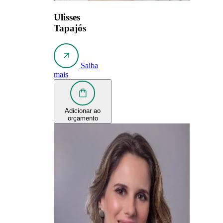
Ulisses
Tapajós
Saiba
mais
Adicionar ao
orçamento