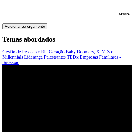
AT0824
Adicionar ao orçamento
Temas abordados
Gestão de Pessoas e RH
Geração Baby Boomers, X, Y, Z e
Millennials
Liderança
Palestrantes TEDx
Empresas Familiares -
Sucessão