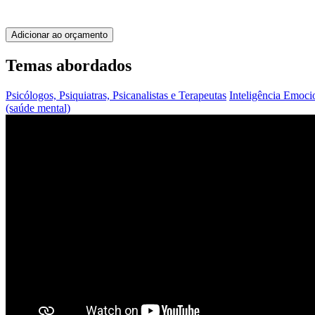
Adicionar ao orçamento
Temas abordados
Psicólogos, Psiquiatras, Psicanalistas e Terapeutas
Inteligência Emoci
(saúde mental)