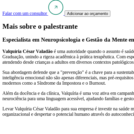
Falar com um consultor
Adicionar ao orçamento
Mais sobre o palestrante
Especialista em Neuropsicologia e Gestão da Mente e
Valquíria César Valadão
é uma autoridade quando o assunto é saúde
Graduação, unindo a rigeza acadêmica à prática terapêutica. Com es
atendendo desde crianças a adultos em diversos contextos patológico
Sua abordagem defende que a "prevenção" é a chave para a sustentabi
inteligência emocional não são apenas diferenciais, mas pré-requisi
modernos como a Síndrome da Impostora e o Burnout.
Além da docência e da clínica, Valquíria é uma voz ativa em campanh
neurociência para uma linguagem acessível, ajudando famílias e gest
Levar Valquíria César Valadão para sua empresa é investir na saúde me
organizacional e despertar o potencial humano através do autoconhec