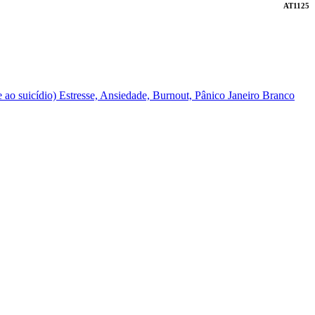
AT1125
 ao suicídio)
Estresse, Ansiedade, Burnout, Pânico
Janeiro Branco