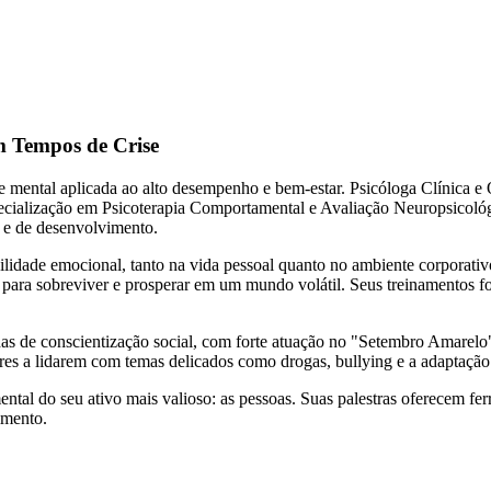
m Tempos de Crise
 mental aplicada ao alto desempenho e bem-estar. Psicóloga Clínica e
pecialização em Psicoterapia Comportamental e Avaliação Neuropsicol
s e de desenvolvimento.
lidade emocional, tanto na vida pessoal quanto no ambiente corporativ
tos para sobreviver e prosperar em um mundo volátil. Seus treinamento
as de conscientização social, com forte atuação no "Setembro Amarelo"
ores a lidarem com temas delicados como drogas, bullying e a adaptaç
ntal do seu ativo mais valioso: as pessoas. Suas palestras oferecem fer
imento.