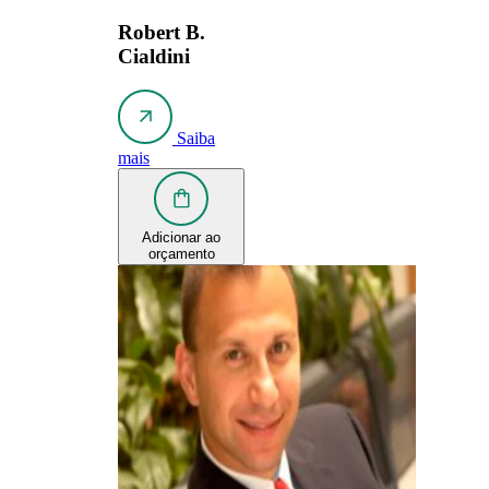
Robert B.
Cialdini
Saiba
mais
Adicionar ao
orçamento