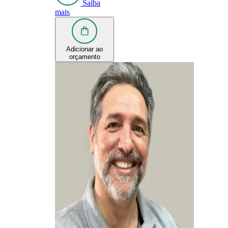
Saiba
mais
Adicionar ao
orçamento