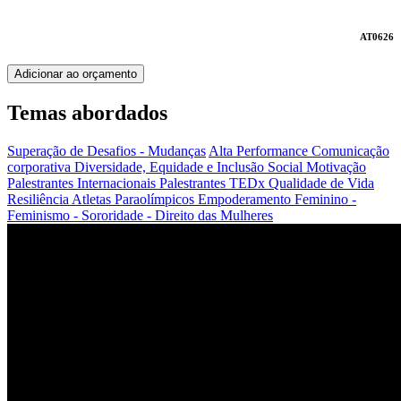
AT0626
Adicionar ao orçamento
Temas abordados
Superação de Desafios - Mudanças
Alta Performance
Comunicação
corporativa
Diversidade, Equidade e Inclusão Social
Motivação
Palestrantes Internacionais
Palestrantes TEDx
Qualidade de Vida
Resiliência
Atletas Paraolímpicos
Empoderamento Feminino -
Feminismo - Sororidade - Direito das Mulheres