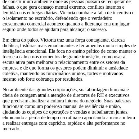
de construir um ambiente onde as pessoas possam se recuperar de
falhas, o que gera cansaço mental extremo, conflitos internos e
lentidão nas entregas diárias. Victoria combate a falta de incentivo e
o isolamento no escritório, defendendo que o verdadeiro
crescimento comercial acontece quando a liderança cria um lugar
seguro onde todos se ajudam para alcançar o sucesso.
Em cima do palco, Victoria traz uma força contagiante, clareza
didática, histórias reais emocionantes e ferramentas muito simples de
inteligência emocional. Ela foca no ensino prático de como manter o
foco e a calma nos momentos de grande transição, como usar a
escuta ativa para melhorar o relacionamento entre os setores da
empresa e de que forma os gestores podem diminuir a ansiedade
coletiva, mantendo os funcionários unidos, fortes e motivados
mesmo sob forte cobrança por resultados.
No ambiente das grandes corporações, sua abordagem humana e
cheia de coragem atrai a atenção de diretores de RH e executivos
que precisam atualizar a cultura interna do negócio. Suas palestras
funcionam como um poderoso manual de resiliência e união,
ajudando as equipes de operações e vendas a trabalharem juntas,
eliminando a perda de tempo na rotina e capacitando a marca inteira
a realizar entregas com capricho, rapidez e alta performance no
mercado.