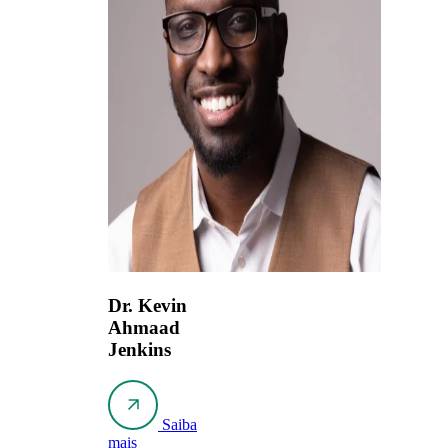
Dr. Kevin
Ahmaad
Jenkins
Saiba
mais