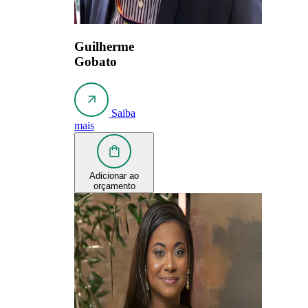
Guilherme
Gobato
Saiba
mais
Adicionar ao
orçamento