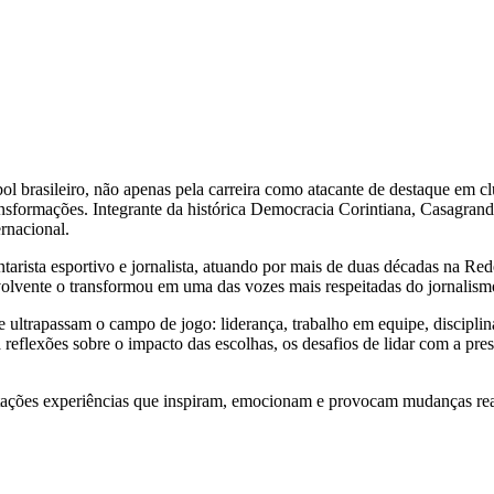
l brasileiro, não apenas pela carreira como atacante de destaque em 
ransformações. Integrante da histórica Democracia Corintiana, Casagran
rnacional.
tarista esportivo e jornalista, atuando por mais de duas décadas na R
volvente o transformou em uma das vozes mais respeitadas do jornalism
ultrapassam o campo de jogo: liderança, trabalho em equipe, disciplin
reflexões sobre o impacto das escolhas, os desafios de lidar com a pre
tações experiências que inspiram, emocionam e provocam mudanças reai