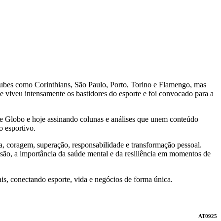
clubes como Corinthians, São Paulo, Porto, Torino e Flamengo, mas
de viveu intensamente os bastidores do esporte e foi convocado para a
ede Globo e hoje assinando colunas e análises que unem conteúdo
o esportivo.
a, coragem, superação, responsabilidade e transformação pessoal.
ssão, a importância da saúde mental e da resiliência em momentos de
s, conectando esporte, vida e negócios de forma única.
AT0925