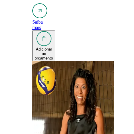
Saiba
mais
Adicionar
ao
orçamento