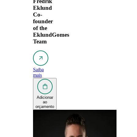
Fredrik
Eklund
Co-
founder
of the
EklundGomes
Team
Saiba
mais
Adicionar
ao
orçamento