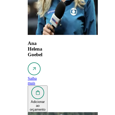
Ana
Helena
Goebel
Saiba
mais
Adicionar
ao
orçamento