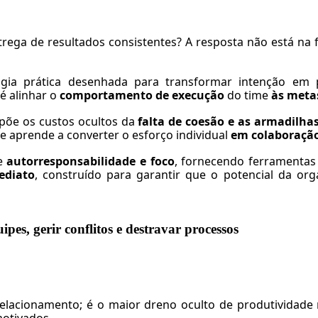
trega de resultados consistentes? A resposta não está na
logia prática desenhada para transformar intenção e
é alinhar o
comportamento de execução
do time
às meta
expõe os custos ocultos da
falta de coesão e as armadilha
 e aprende a converter o esforço individual
em colaboração
de
autorresponsabilidade e foco
, fornecendo ferramentas 
ediato
, construído para garantir que o potencial da or
pes, gerir conflitos e destravar processos
lacionamento; é o maior dreno oculto de produtividade n