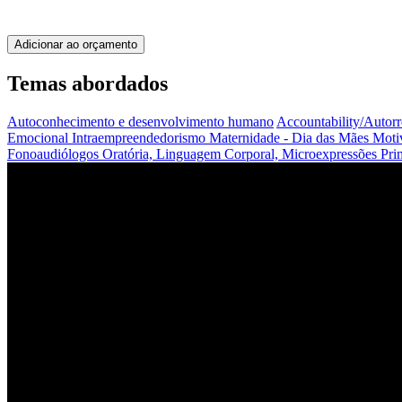
Adicionar ao orçamento
Temas abordados
Autoconhecimento e desenvolvimento humano
Accountability/Autor
Emocional
Intraempreendedorismo
Maternidade - Dia das Mães
Moti
Fonoaudiólogos
Oratória, Linguagem Corporal, Microexpressões
Pr