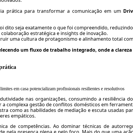
motivados.
ogia prática para transformar a comunicação em um
Dri
oi dito seja exatamente o que foi compreendido, reduzindo
olaboração estratégica e insights de inovação.
ruir uma cultura de protagonismo e alinhamento total co
lecendo um fluxo de trabalho integrado, onde a clareza
prática
mites em casa potencializam profissionais resilientes e resolutivos
odutividade nas organizações, consumindo a resiliência d
 a complexa gestão de conflitos domésticos em ferramentas 
tra como as habilidades de mediação e escuta usadas para e
deres empáticos.
nica de competências. Ao dominar técnicas de autorregu
dade pela presença plena e pelo foco. Mais do que uma ação