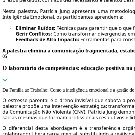
prazos perdidos, conflitos desnecessários e talentos des
Nesta palestra, Patrícia Jung apresenta uma metodol
Inteligência Emocional, os participantes aprendem a:
Eliminar Ruídos:
Técnicas para garantir que o que f
·
Gerir Conflitos:
Como transformar divergências em c
·
Feedback de Alto Impacto:
Ferramentas para const
·
A palestra elimina a comunicação fragmentada, estabe
05
O laboratório de competências: educação positiva na 
Da Família ao Trabalho: Como a inteligência emocional e a gestão de li
O estresse parental é o dreno invisível que sabota a pr
palestra propõe uma intervenção estratégica: transformar
da Comunicação Não Violenta (CNV), Patrícia Jung demons
são as mesmas que formam profissionais resolutivos e lí
O diferencial desta abordagem é a transferência orgâ
colaborador libera carga mental, substituindo a reativi