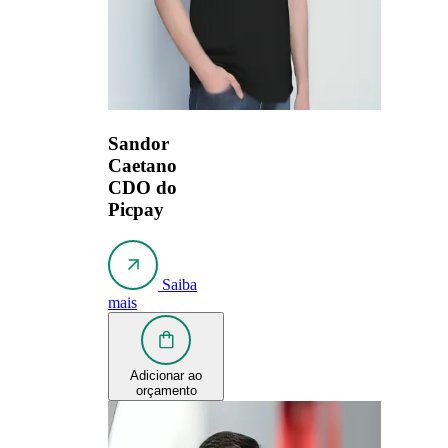
Sandor
Caetano
CDO do
Picpay
Saiba
mais
Adicionar ao
orçamento