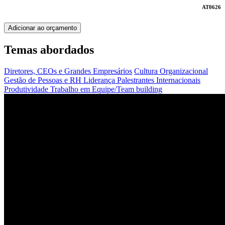
AT0626
Adicionar ao orçamento
Temas abordados
Diretores, CEOs e Grandes Empresários
Cultura Organizacional
Gestão de Pessoas e RH
Liderança
Palestrantes Internacionais
Produtividade
Trabalho em Equipe/Team building