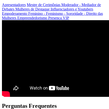
Apresentadores
Mestre de Cerimônias
Moderador - Mediador de
Debates
Mulheres de Destaque
Influenciadores e Youtubers
Empoderamento Feminino - Feminismo - Sororidade - Direito das
Mulheres
Empreendedorismo
Presença VIP
Perguntas Frequentes