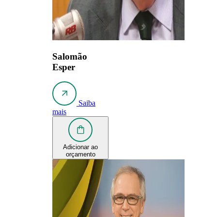
Salomão
Esper
Saiba
mais
Adicionar ao
orçamento