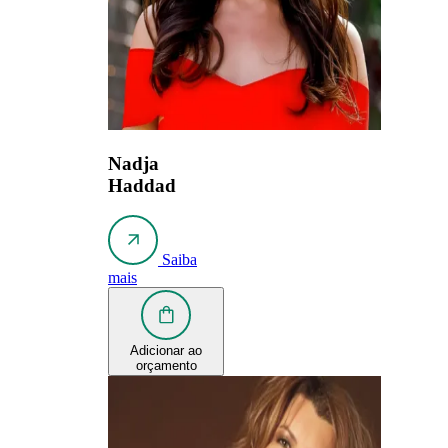
Nadja
Haddad
Saiba
mais
Adicionar ao
orçamento