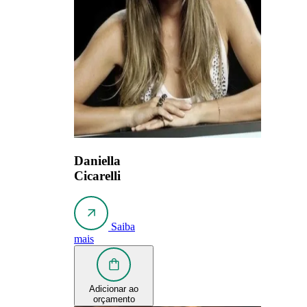
Daniella
Cicarelli
Saiba
mais
Adicionar ao
orçamento