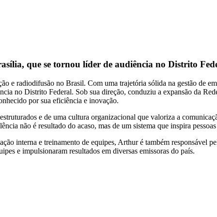
lia, que se tornou líder de audiência no Distrito Fed
o e radiodifusão no Brasil. Com uma trajetória sólida na gestão de em
ncia no Distrito Federal. Sob sua direção, conduziu a expansão da Rede
onhecido por sua eficiência e inovação.
estruturados e de uma cultura organizacional que valoriza a comunicaçã
xcelência não é resultado do acaso, mas de um sistema que inspira pessoas
o interna e treinamento de equipes, Arthur é também responsável pela
uipes e impulsionaram resultados em diversas emissoras do país.