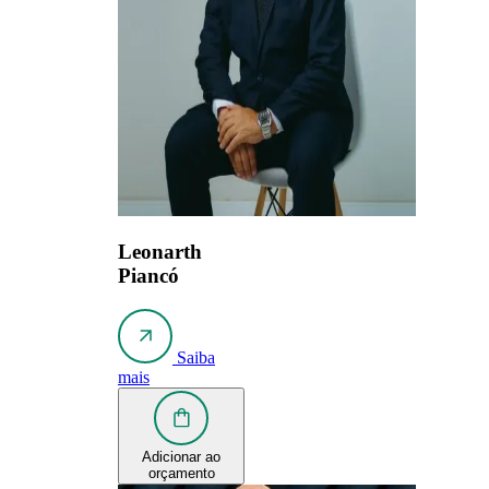
Leonarth
Piancó
Saiba
mais
Adicionar ao
orçamento