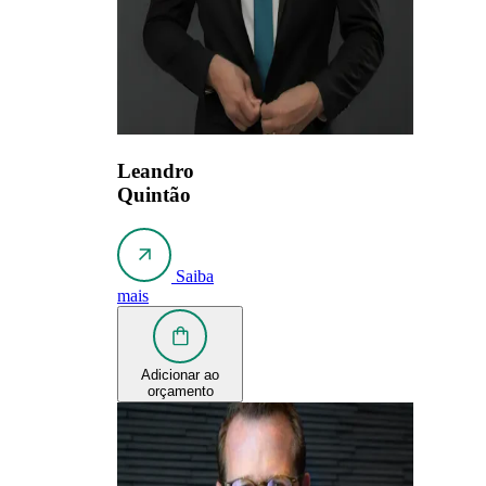
Leandro
Quintão
Saiba
mais
Adicionar ao
orçamento