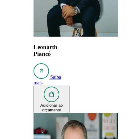
Leonarth
Piancó
Saiba
mais
Adicionar ao
orçamento