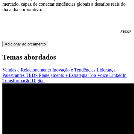
mercado, capaz de conectar tendências globais a desafios reais do
dia a dia corporativo.
AT0225
Adicionar ao orçamento
Temas abordados
Vendas e Relacionamento
Inovação e Tendências
Liderança
Palestrantes TEDx
Planejamento e Estratégia
Top Voice LinkedIn
Transformação Digital