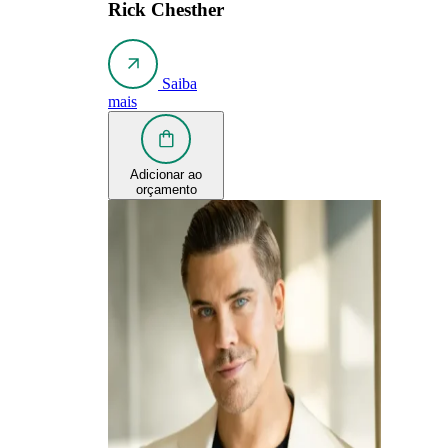
Rick Chesther
Saiba
mais
Adicionar ao
orçamento