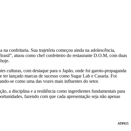
 na confeitaria. Sua trajetória começou ainda na adolescência,
rasil”, atuou como chef confeiteiro do restaurante D.O.M, com duas
 hoje.
entes culturas, com destaque para o Japão, onde foi garoto-propaganda
 de ter lançado marcas de sucesso como Sugar Lab e Casarìa. Foi
dando-se como uma das vozes mais influentes do setor.
o, a disciplina e a resiliência como ingredientes fundamentais para
 oportunidades, fazendo com que cada apresentação seja não apenas
AT0925