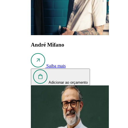
André Mifano
Saiba mais
Adicionar ao orçamento