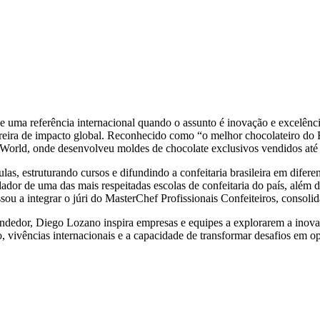
e uma referência internacional quando o assunto é inovação e excelência
reira de impacto global. Reconhecido como “o melhor chocolateiro do B
lat World, onde desenvolveu moldes de chocolate exclusivos vendidos até
las, estruturando cursos e difundindo a confeitaria brasileira em difer
dador de uma das mais respeitadas escolas de confeitaria do país, além
ou a integrar o júri do MasterChef Profissionais Confeiteiros, consoli
dedor, Diego Lozano inspira empresas e equipes a explorarem a inovaçã
ão, vivências internacionais e a capacidade de transformar desafios em