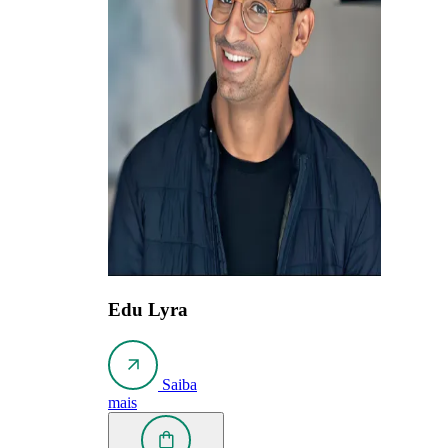
Edu Lyra
Saiba
mais