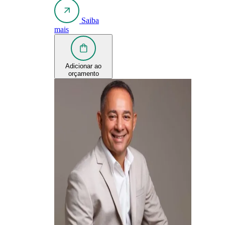
Saiba
mais
Adicionar ao
orçamento