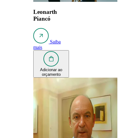
Leonarth
Piancó
Saiba
mais
Adicionar ao
orçamento