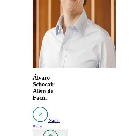
Álvaro
Schocair
Além da
Facul
Saiba
mais