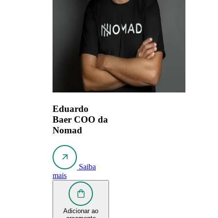
Eduardo
Baer
COO da
Nomad
Saiba
mais
Adicionar ao