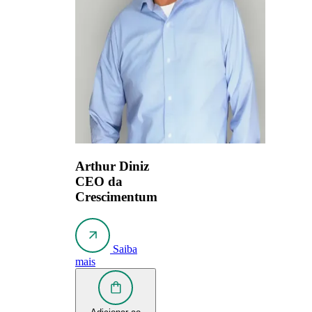
Arthur Diniz
CEO da
Crescimentum
Saiba
mais