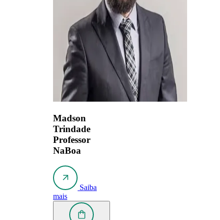
Madson
Trindade
Professor
NaBoa
Saiba
mais