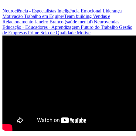
Neurociência - Especialistas
Inteligência Emocional
Liderança
Motivação
Trabalho em Equipe/Team building
Vendas e
Relacionamento
Janeiro Branco (saúde mental)
Neurovendas
Educação - Educadores - Aprendizagem
Futuro do Trabalho
Gestão
de Empresas
Prime
Selo de Qualidade Motive