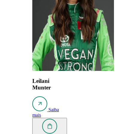
Leilani
Munter
Saiba
mais