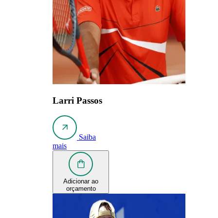
Larri Passos
Saiba
mais
Adicionar ao
orçamento