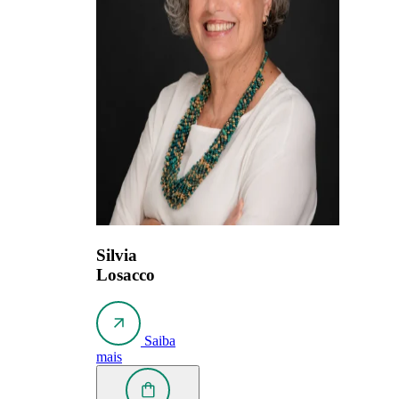
Silvia
Losacco
Saiba
mais