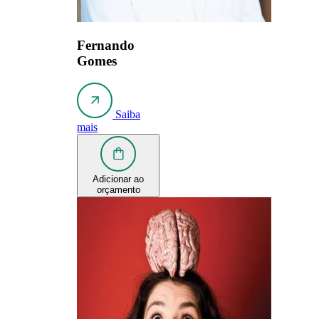
Fernando
Gomes
Saiba
mais
Adicionar ao
orçamento