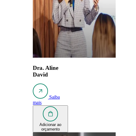
Dra. Aline
David
Saiba
mais
Adicionar ao
orçamento