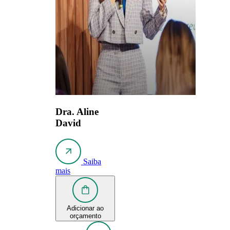
Dra. Aline
David
Saiba
mais
Adicionar ao
orçamento