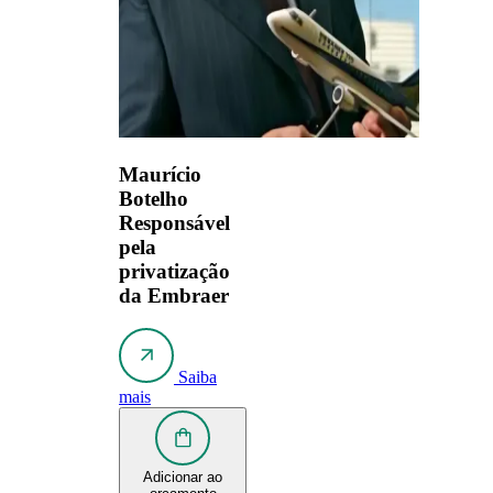
Maurício
Botelho
Responsável
pela
privatização
da Embraer
Saiba
mais
Adicionar ao