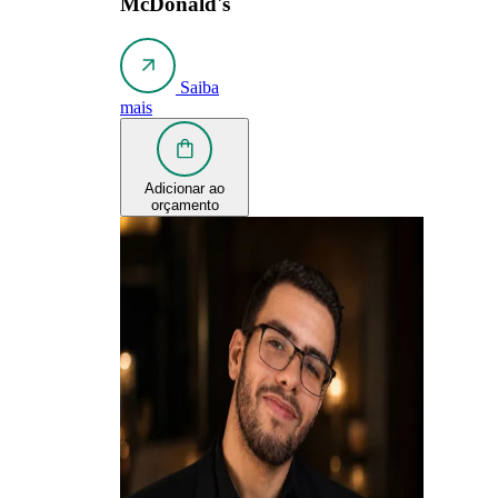
McDonald's
Saiba
mais
Adicionar ao
orçamento