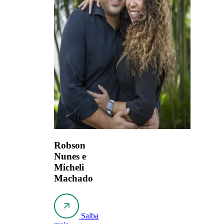
Robson
Nunes e
Micheli
Machado
Saiba